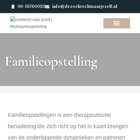
06-16760023
info@dezoektochtnaarjezelf.nl
Afspraak maken
Familieopstelling
Familieopstellingen is een therapeutische
benadering die zich richt op het in kaart brengen
van de onderliggende dynamieken en patronen