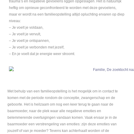
trauma’s en negatieve gevoelens liggen opgeslagen. Het is natuurlijk
heftig om opnieuw geconfronteerd te worden met deze gevoelens,
maar er wordt na een familieopstelling altijd opluchting ervaren op diep
niveau:
– Je voelt je voldaan,
– Je voelt je vervult,
– Je voelt je ontspannen,
– Je voelt je verbonden met jezelf,
– En je voelt dat je energie weer stroomt.
Met behulp van een familieopstelling is het mogelijk om in contact te
komen met de periode rondom de conceptie, zwangerschap en de
geboorte. Het is heilzaam om nog een keer terug te gaan naar de
baarmoeder, naar de plek waar alle negatieve emoties en
belemmerende overtuigingen vandaan komen. Vaak ervaar je in de
baarmoeder een verstrengeling van emoties: zijn deze emoties van
jouzelf of van je moeder? Tevens kan achterhaalt worden of de