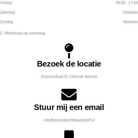
Vrijdag
09:00 - 17:00
Zaterdag
Gesloten
Zondag
Gesloten
Workshops op aanvraag
Bezoek de locatie
Schoonstraat 31 5384 AK Heesch
Stuur mij een email
info@dezoektochtnaarjezelf.nl