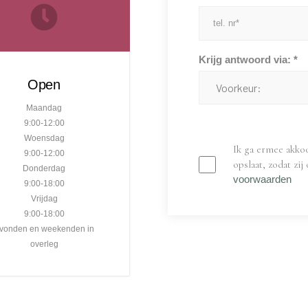
Krijg antwoord via: *
Open
Maandag
9:00-12:00
Woensdag
Ik ga ermee akko
9:00-12:00
opslaat, zodat zi
Donderdag
voorwaarden
9:00-18:00
Vrijdag
9:00-18:00
vonden en weekenden in
overleg