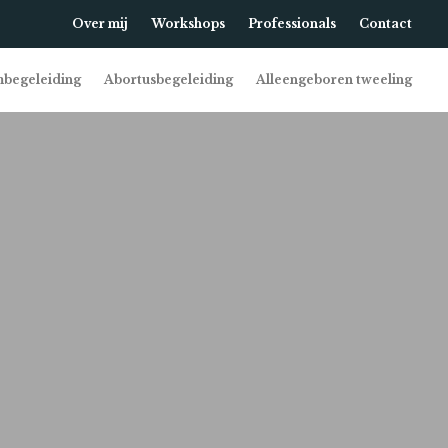
Over mij
Workshops
Professionals
Contact
begeleiding
Abortusbegeleiding
Alleengeboren tweeling