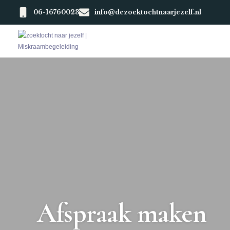
06-16760023
info@dezoektochtnaarjezelf.nl
Afspraak maken