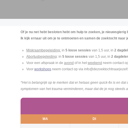
Of je nu net hebt besloten hebt om hulp te zoeken, je nieuwsgierig be
Ik kijk ernaar uit om je te ontmoeten en samen de zoektocht naar j
Miskraambegeleiding:
in
5 losse sessies
van 1,5 uur, in
2 dagde
Abortusbegeleiding
: in
5 losse sessies
van 1,5 uur, in
2 dagdele
Voor een afspraak in de
avond
of in het
weekend
neem contact op
Voor
workshops
neem contact op via info@dezoektochtnaarjezelf
*Het is belangrijk op te merken dat er helaas geen quick-fix is en dat
symptomen van het trauma verminderen, maar dat de je nog steeds af 
MA
DI