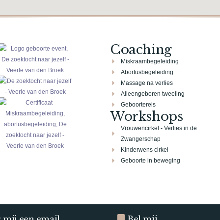
Coaching
Miskraambegeleiding
Abortusbegeleiding
Massage na verlies
Alleengeboren tweeling
Geboortereis
Workshops
Vrouwencirkel - Verlies in de
Zwangerschap
Kinderwens cirkel
Geboorte in beweging
 mij een email
Bel mij