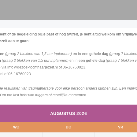
nt of de begeleiding bij je past of nog twijfelt, je bent altijd welkom om vrijbli
ezelf aan te gaan!
len
(graag 2 blokken van 1,5 uur inplannen)
en in een
gehele dag
(graag 7 blokken
n
(graag 2 blokken van 1,5 uur inplannen)
en in een
gehele dag
(graag 7 blokken v
 via info@dezoektochtnaarjezelf.nl of 06-16760023.
.nl of 06-16760023.
 de resultaten van traumatherapie voor elke persoon anders kunnen zijn. Een individu
en toe last hebt van triggers of moeilijke momenten.
AUGUSTUS 2026
WO
DO
VR